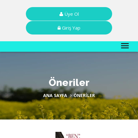
Üye Ol
Giriş Yap
Öneriler
ANA SAYFA
ÖNERILER