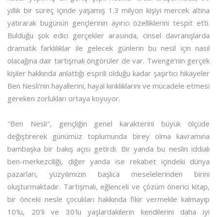
yıllık bir süreç içinde yaşamış 1.3 milyon kişiyi mercek altına
yatırarak bugünün gençlerinin ayırıcı özelliklerini tespit etti.
Bulduğu şok edici gerçekler arasında, cinsel davranışlarda
dramatik farklılıklar ile gelecek günlerin bu nesil için nasıl
olacağına dair tartışmalı öngörüler de var. Twenge'nin gerçek
kişiler hakkında anlattığı esprili olduğu kadar şaşırtıcı hikayeler
Ben Nesli'nin hayallerini, hayal kırıklıklarını ve mücadele etmesi
gereken zorlukları ortaya koyuyor.
"Ben Nesli", gençliğin genel karakterini büyük ölçüde
değiştirerek günümüz toplumunda birey olma kavramına
bambaşka bir bakış açısı getirdi. Bir yanda bu neslin iddialı
ben-merkezciliği, diğer yanda ise rekabet içindeki dünya
pazarları, yüzyılımızın başlıca meselelerinden birini
oluşturmaktadır. Tartışmalı, eğlenceli ve çözüm önerici kitap,
bir önceki nesle çocukları hakkında fikir vermekle kalmayıp
10'lu, 20'li ve 30'lu yaşlardakilerin kendilerini daha iyi