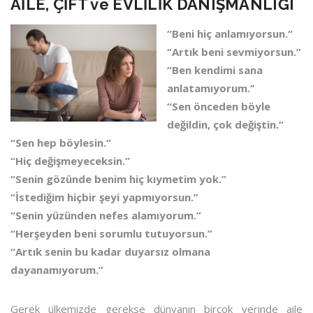
AİLE, ÇİFT ve EVLİLİK DANIŞMANLIĞI
“Beni hiç anlamıyorsun.“
“Artık beni sevmiyorsun.”
“Ben kendimi sana
anlatamıyorum.’’
“Sen önceden böyle
değildin, çok değiştin.“
“Sen hep böylesin.“
“Hiç değişmeyeceksin.”
“Senin gözünde benim hiç kıymetim yok.”
“İstediğim hiçbir şeyi yapmıyorsun.”
“Senin yüzünden nefes alamıyorum.”
“Herşeyden beni sorumlu tutuyorsun.”
“Artık senin bu kadar duyarsız olmana
dayanamıyorum.”
Gerek ülkemizde gerekse dünyanın birçok yerinde aile